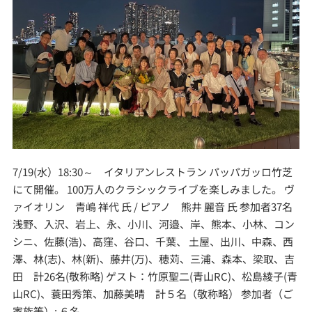
7/19(水）18:30～ イタリアンレストラン パッパガッロ竹芝
にて開催。 100万人のクラシックライブを楽しみました。 ヴ
ァイオリン 青嶋 祥代 氏 / ピアノ 熊井 麗音 氏 参加者37名
浅野、入沢、岩上、永、小川、河邉、岸、熊本、小林、コン
シニ、佐藤(浩)、高窪、谷口、千葉、 土屋、出川、中森、西
澤、林(志)、林(新)、藤井(万)、穂苅、三浦、森本、梁取、吉
田 計26名(敬称略) ゲスト：竹原聖二(青山RC)、松島綾子(青
山RC)、蓑田秀策、加藤美晴 計５名（敬称略） 参加者（ご
家族等）: ６名