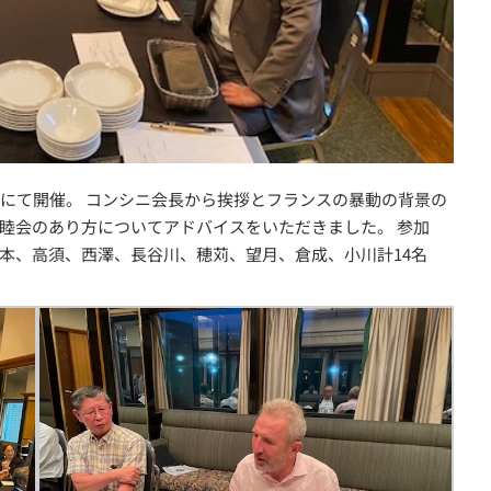
シップにて開催。 コンシニ会長から挨拶とフランスの暴動の背景の
睦会のあり方についてアドバイスをいただきました。 参加
本、高須、西澤、長谷川、穂苅、望月、倉成、小川計14名