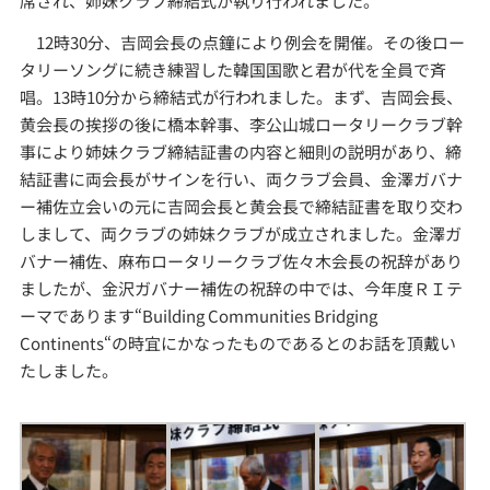
席され、姉妹クラブ締結式が執り行われました。
12時30分、吉岡会長の点鐘により例会を開催。その後ロー
タリーソングに続き練習した韓国国歌と君が代を全員で斉
唱。13時10分から締結式が行われました。まず、吉岡会長、
黄会長の挨拶の後に橋本幹事、李公山城ロータリークラブ幹
事により姉妹クラブ締結証書の内容と細則の説明があり、締
結証書に両会長がサインを行い、両クラブ会員、金澤ガバナ
ー補佐立会いの元に吉岡会長と黄会長で締結証書を取り交わ
しまして、両クラブの姉妹クラブが成立されました。金澤ガ
バナー補佐、麻布ロータリークラブ佐々木会長の祝辞があり
ましたが、金沢ガバナー補佐の祝辞の中では、今年度ＲＩテ
ーマであります“Building Communities Bridging
Continents“の時宜にかなったものであるとのお話を頂戴い
たしました。