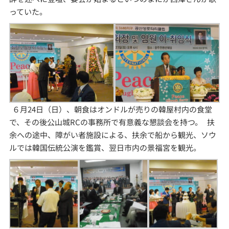
っていた。
６月24日（日）、朝食はオンドルが売りの韓屋村内の食堂
で、その後公山城RCの事務所で有意義な懇談会を持つ。 扶
余への途中、障がい者施設による、扶余で船から観光、ソウ
ルでは韓国伝統公演を鑑賞、翌日市内の景福宮を観光。