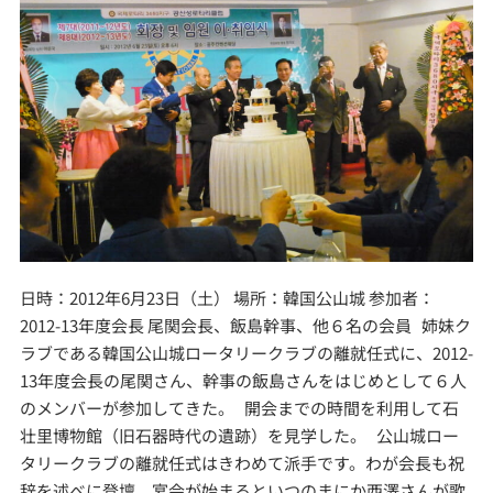
日時：2012年6月23日（土） 場所：韓国公山城 参加者：
2012-13年度会長 尾関会長、飯島幹事、他６名の会員 姉妹ク
ラブである韓国公山城ロータリークラブの離就任式に、2012-
13年度会長の尾関さん、幹事の飯島さんをはじめとして６人
のメンバーが参加してきた。 開会までの時間を利用して石
壮里博物館（旧石器時代の遺跡）を見学した。 公山城ロー
タリークラブの離就任式はきわめて派手です。わが会長も祝
辞を述べに登壇、宴会が始まるといつのまにか西澤さんが歌