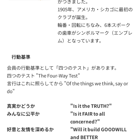
がつきました。
1905年、アメリカ・シカゴに最初の
クラブが誕生。
輪番・回転にちなみ、6本スポーク
の歯車がシンボルマーク（エンブレ
ム）となっています。
行動基準
会員の行動基準として「四つのテスト」があります。
四つのテスト "The Four-Way Test"
言行はこれに照らしてから "Of the things we think, say or
do"
真実かどうか
"Is it the TRUTH?"
みんなに公平か
"Is it FAIR to all
concerned?"
好意と友情を深めるか
"Will it build GOODWILL
and BETTER